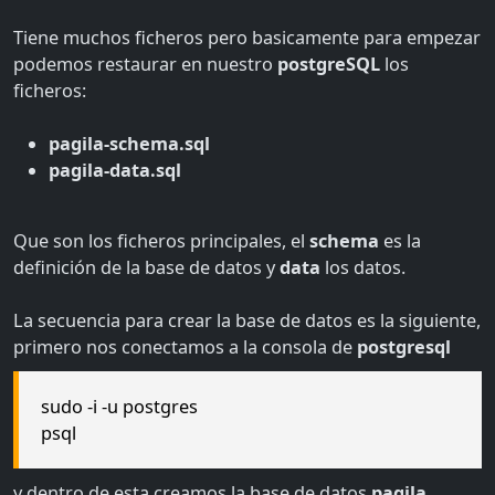
Tiene muchos ficheros pero basicamente para empezar
podemos restaurar en nuestro
postgreSQL
los
ficheros:
pagila-schema.sql
pagila-data.sql
Que son los ficheros principales, el
schema
es la
definición de la base de datos y
data
los datos.
La secuencia para crear la base de datos es la siguiente,
primero nos conectamos a la consola de
postgresql
sudo -i -u postgres
psql
y dentro de esta creamos la base de datos
pagila