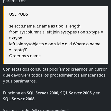
parámetros:
USE PUBS
select s.name, t.name as tipo, s.length
from syscolumns s left join systypes t on s.xtype =
t.xtype
left join sysobjects o on s.id = o.id Where o.name
= 'reptq3'
Order by s.name
Con estas dos consultas podríamos crearnos un cursor
que devolviera todos los procedimientos almacenados
y sus parámetros.
Funciona en
SQL Server 2000
,
SQL Server 2005
y en
SQL Server 2008
.
Y esto es todo, feliz programming!!