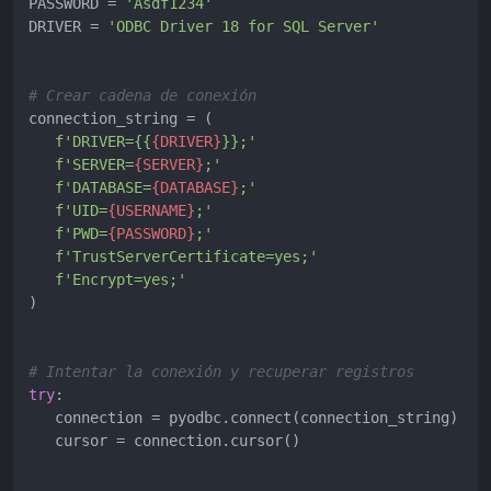
PASSWORD = 
'Asdf1234'
DRIVER = 
'ODBC Driver 18 for SQL Server'
# Crear cadena de conexión
connection_string = (

f'DRIVER={{
{DRIVER}
}};'
f'SERVER=
{SERVER}
;'
f'DATABASE=
{DATABASE}
;'
f'UID=
{USERNAME}
;'
f'PWD=
{PASSWORD}
;'
f'TrustServerCertificate=yes;'
f'Encrypt=yes;'
)

# Intentar la conexión y recuperar registros
try
:

   connection = pyodbc.connect(connection_string)

   cursor = connection.cursor()
