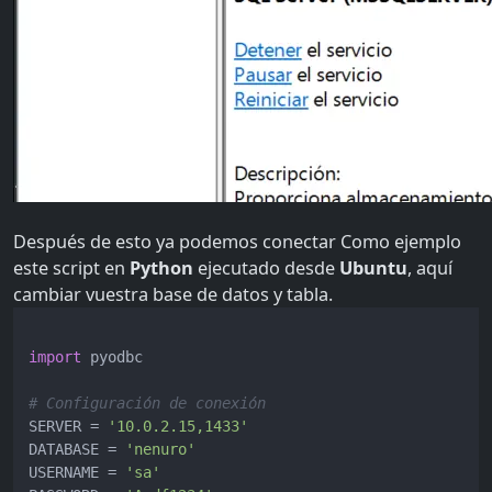
Después de esto ya podemos conectar Como ejemplo
este script en
Python
ejecutado desde
Ubuntu
, aquí
cambiar vuestra base de datos y tabla.
import
 pyodbc

# Configuración de conexión
SERVER = 
'10.0.2.15,1433'
DATABASE = 
'nenuro'
USERNAME = 
'sa'