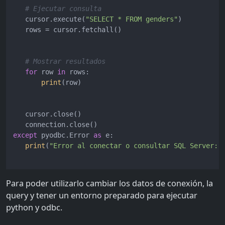
# Ejecutar consulta
   cursor.execute(
"SELECT * FROM genders"
)

   rows = cursor.fetchall()

# Mostrar resultados
for
 row 
in
 rows:

print
(row)

   cursor.close()

except
 pyodbc.Error 
as
 e:

print
(
"Error al conectar o consultar SQL Server:"
Para poder utilizarlo cambiar los datos de conexión, la
query y tener un entorno preparado para ejecutar
python y odbc.