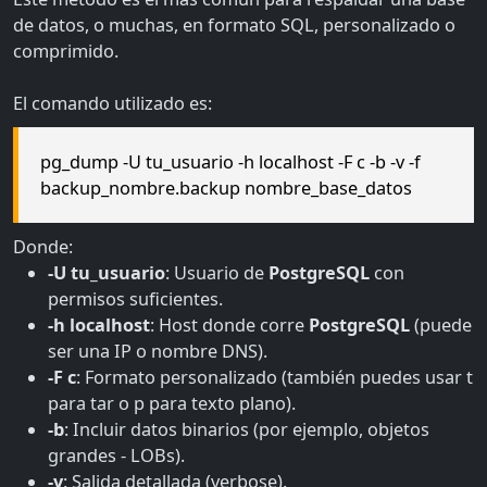
de datos, o muchas, en formato SQL, personalizado o
comprimido.
El comando utilizado es:
pg_dump -U tu_usuario -h localhost -F c -b -v -f
backup_nombre.backup nombre_base_datos
Donde:
-U tu_usuario
: Usuario de
PostgreSQL
con
permisos suficientes.
-h localhost
: Host donde corre
PostgreSQL
(puede
ser una IP o nombre DNS).
-F c
: Formato personalizado (también puedes usar t
para tar o p para texto plano).
-b
: Incluir datos binarios (por ejemplo, objetos
grandes - LOBs).
-v
: Salida detallada (verbose).