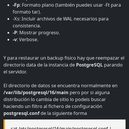
-Fp
: Formato plano (también puedes usar -Ft para
formato tar).
-Xs: Incluir archivos de WAL necesarios para
consistencia.
-P
: Mostrar progreso.
-v
: Verbose.
Y para restaurar un backup fisico hay que reempazar el
directorio data de la instancia de
PostgreSQL
parando
el servidor.
El directorio de datos se encuentra normalmente en
/var/lib/postgresql/16/main
pero por si alguna
distribución lo cambia de sitio lo podeis buscar
haciendo un filtro al fichero de configuración
postgresql.conf
de la siguiente forma
cat /etc/postgresql/16/main/postgresql.conf |