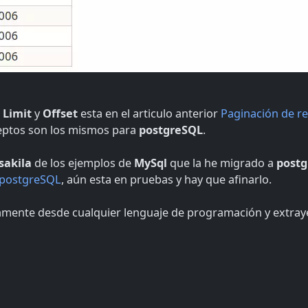
l
Limit
y
Offset
esta en el articulo anterior
Paginación de re
eptos son los mismos para
postgreSQL
.
sakila
de los ejemplos de
MySql
que la he migrado a
post
 postgreSQL
, aún esta en pruebas y hay que afinarlo.
damente desde cualquier lenguaje de programación y extray