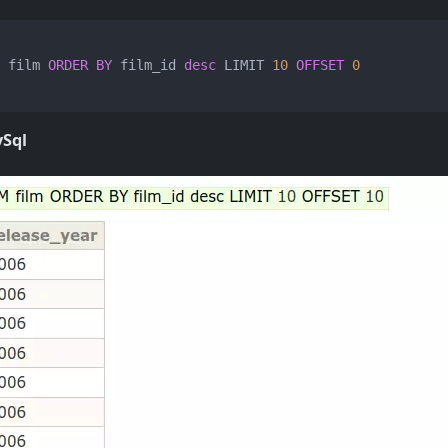
M
 film 
ORDER
BY
 film_id 
desc
 LIMIT 
10
OFFSET
0
Sql