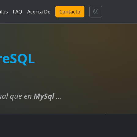
ulos
FAQ
Acerca De
Contacto
greSQL
ual que en
MySql
...