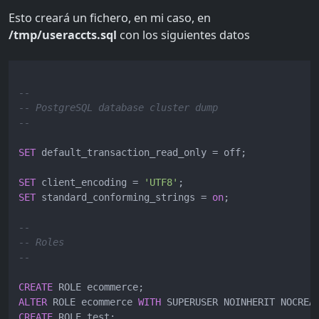
Esto creará un fichero, en mi caso, en
/tmp/useraccts.sql
con los siguientes datos
--
-- PostgreSQL database cluster dump
--
SET
 default_transaction_read_only 
=
 off;

SET
 client_encoding 
=
'UTF8'
SET
 standard_conforming_strings 
=
on
;

--
-- Roles
--
CREATE
ALTER
 ROLE ecommerce 
WITH
 SUPERUSER NOINHERIT NOCREA
CREATE