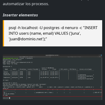
automatizar los procesos.
Insertar elementos
psql -h localhost -U postgres -d nenuro -c "INSERT
INTO users (name, email) VALUES ('Juna',
'juan@dominio.net');"