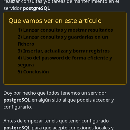
realizar consultas y/o tareas de mantenimiento en el
servidor
postgreSQL
Que vamos ver en este artículo
1) Lanzar consultas y mostrar resultados
2) Lanzar consultas y guardarlas en un
fichero
3) Insertar, actualizar y borrar registros
4) Uso del password de forma eficiente y
segura
5) Conclusión
Doy por hecho que todos tenemos un servidor
postgreSQL
en algún sitio al que podéis acceder y
configurarlo.
Antes de empezar tenéis que tener configurado
postgreSQL
para que acepte conexiones locales y