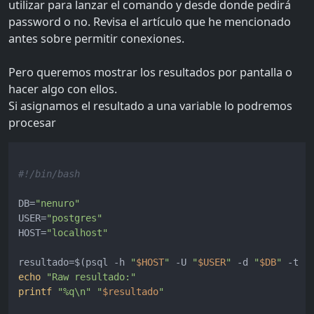
utilizar para lanzar el comando y desde donde pedirá
password o no. Revisa el artículo que he mencionado
antes sobre permitir conexiones.
Pero queremos mostrar los resultados por pantalla o
hacer algo con ellos.
Si asignamos el resultado a una variable lo podremos
procesar
#!/bin/bash
DB=
"nenuro"
USER=
"postgres"
HOST=
"localhost"
resultado=$(psql -h 
"
$HOST
"
 -U 
"
$USER
"
 -d 
"
$DB
"
 -t -
echo
"Raw resultado:"
printf
"%q\n"
"
$resultado
"