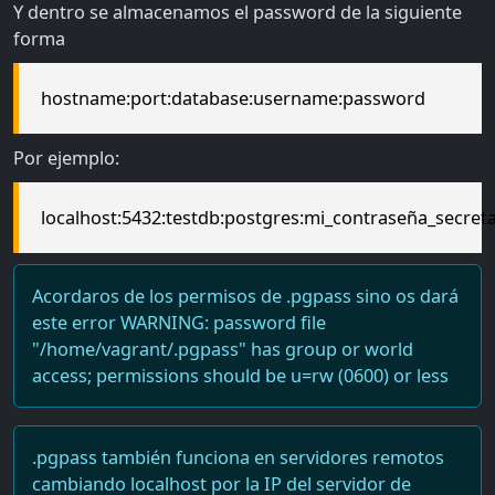
Y dentro se almacenamos el password de la siguiente
forma
hostname:port:database:username:password
Por ejemplo:
localhost:5432:testdb:postgres:mi_contraseña_secret
Acordaros de los permisos de .pgpass sino os dará
este error WARNING: password file
"/home/vagrant/.pgpass" has group or world
access; permissions should be u=rw (0600) or less
.pgpass también funciona en servidores remotos
cambiando localhost por la IP del servidor de