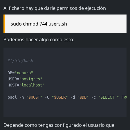
Al fichero hay que darle permisos de ejecución
sudo chmod 744 users.sh
Podemos hacer algo como esto:
#!/bin/bash
DB=
"nenuro"
USER=
"postgres"
HOST=
"localhost"
psql -h 
"
$HOST
"
 -U 
"
$USER
"
 -d 
"
$DB
"
 -c 
"SELECT * FRO
Depende como tengas configurado el usuario que