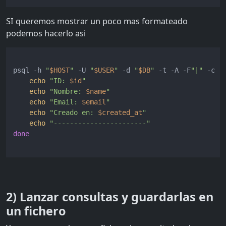
SI queremos mostrar un poco mas formateado
podemos hacerlo asi
psql -h 
"
$HOST
"
 -U 
"
$USER
"
 -d 
"
$DB
"
 -t -A -F
"|"
 -c 
"
echo
"ID: 
$id
"
echo
"Nombre: 
$name
"
echo
"Email: 
$email
"
echo
"Creado en: 
$created_at
"
echo
"-----------------------"
done
2) Lanzar consultas y guardarlas en
un fichero