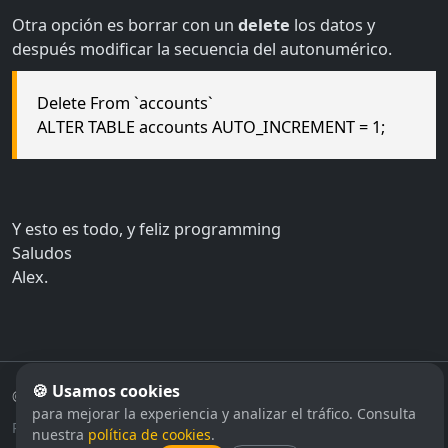
Otra opción es borrar con un
delete
los datos y
después modificar la secuencia del autonumérico.
Delete From `accounts`
ALTER TABLE accounts AUTO_INCREMENT = 1;
Y esto es todo, y feliz programming
Saludos
Alex.
🍪 Usamos cookies
©
2026
Zona
SQL
· Datos & Servicios DBA
para mejorar la experiencia y analizar el tráfico. Consulta
Política de privacidad
·
Aviso legal
·
Política de cookies
nuestra
política de cookies
.