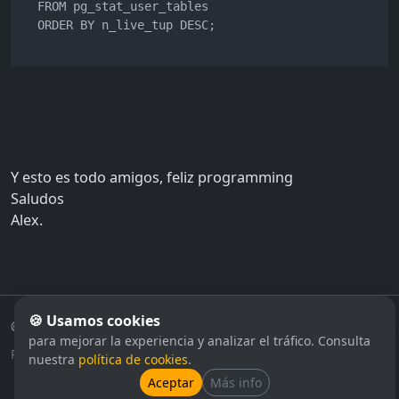
  FROM pg_stat_user_tables 

  ORDER BY n_live_tup DESC;

Y esto es todo amigos, feliz programming
Saludos
Alex.
🍪 Usamos cookies
©
2026
Zona
SQL
· Datos & Servicios DBA
para mejorar la experiencia y analizar el tráfico. Consulta
Política de privacidad
·
Aviso legal
·
Política de cookies
nuestra
política de cookies
.
Aceptar
Más info